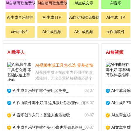
Ai自动写歌免费软件
Ai自动写歌免费软件
Ai生成文章
Ai音乐
Ai生成音乐软件
AI生成TTP
Ai自动写歌免费软件
AI生成TTP
ai作曲软件
AI生成视频
AI生成视频
ai作曲软件
AI数字人
AI短视频
AI视频生成工具怎么选 零基础快速上手攻略_
AI视频生成正在改变内容创作的游
戏规则，无论是营销短视频还是个
人Vlog，都能在几分钟内自动生成
高质量画面。作为长期使用各类AI
AI生成音乐软件哪个好用又免费_
08-07
AI生成音
工具的创作者，我发现选对工具和
方法，效率能提升十倍以上。AI视
AI作曲软件哪个好用 这几款让你秒变作曲家_
08-07
AI生成PP
频生成靠谱
AI音乐创作入门：普通人也能做歌_
08-07
AI文章生
AI生成音乐软件哪个好 小白也能做原创歌_
08-07
AI文章生