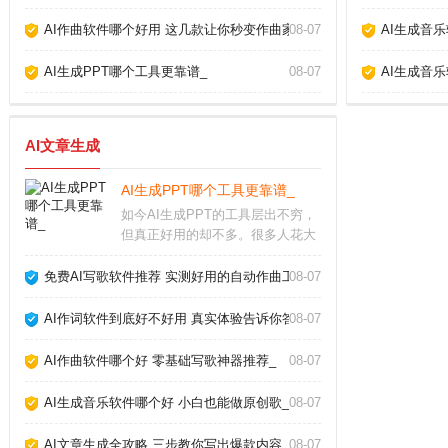
AI作曲软件哪个好用 这几款让你秒变作曲家_
08-07
AI生成音
AI生成PPT哪个工具更靠谱_
08-07
AI生成音
AI文章生成
AI生成PPT哪个工具更靠谱_
如今AI生成PPT的工具层出不穷，
但真正好用的却不多。很多人花大
量时间找模板、调格式，其实不如
直接用AI一键生成。本文结合我使
免费AI写歌软件推荐 实测好用的自动作曲工具_
08-07
用多款工具的实测经验，帮你避开
那些“假智能”的坑，找到最适合自
AI作词软件到底好不好用 真实体验告诉你答案_
08-07
己的AI做P
AI作曲软件哪个好 零基础写歌神器推荐_
08-07
AI生成音乐软件哪个好 小白也能做原创歌_
08-07
AI文章生成全攻略 三步教你写出爆款内容_
08-07