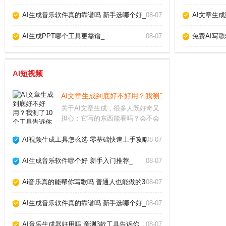
AI生成音乐软件真的靠谱吗 新手选哪个好_
08-07
AI文章生
AI生成PPT哪个工具更靠谱_
08-07
免费AI写
AI短视频
AI文章生成到底好不好用？我测了10个工具告诉你真
关于AI文章生成，很多人既好奇又
担心：它写的东西能看吗？会不会
被平台判为作弊？经过半年多深度
使用，我实测了市面上主流工具，
AI视频生成工具怎么选 零基础快速上手攻略_
08-07
发现它并非万能，但用对方法确实
能大幅提升写作效率。关键在于理
AI生成音乐软件哪个好 新手入门推荐_
08-07
解它的能力和局限，
Ai音乐真的能帮你写歌吗 普通人也能做的3个神器_
08-07
AI生成音乐软件真的靠谱吗 新手选哪个好_
08-07
AI音乐生成器好用吗 亲测3款工具告诉你_
08-07