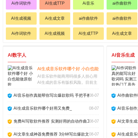
Ai作词软件
AI生成TTP
Ai音乐
ai作曲软件
AI生成视频
Ai生成文章
ai作曲软件
ai作曲软件
Ai作词软件
AI生成视频
AI生成TTP
Ai生成文章
AI数字人
AI音乐生成
AI生成音乐软件哪个好 小白也能做原创歌_
AI音乐软件能商用吗很多人担心用
AI生成的音乐有版权风险。目前主
流的AI生成音乐软件，比如Suno、
Udio，都允许付费用户将生成的音
AI音乐创作真能帮你写出爆款歌吗 手把手教你玩转AI作歌_
08-07
AI作曲软
乐用于商业用途，但免费版通常只
能个人使用。不同平台的具体条款
AI生成音乐软件哪个好用又免费_
08-07
AI音乐创
差异很
免费AI写歌软件推荐 实测好用的自动作曲工具_
08-07
AI文章生
AI文章生成神器免费推荐 3分钟写出爆款文章_
08-07
AI生成音